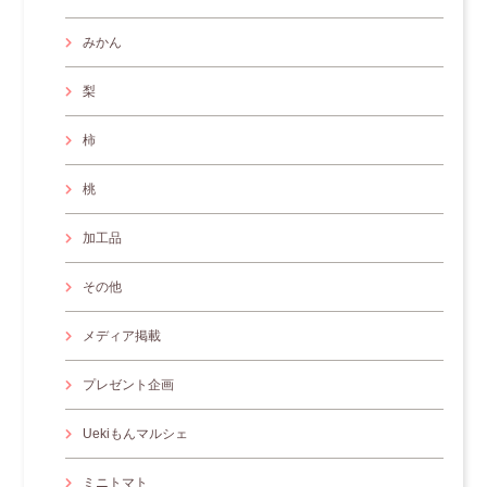
みかん
梨
柿
桃
加工品
その他
メディア掲載
プレゼント企画
Uekiもんマルシェ
ミニトマト