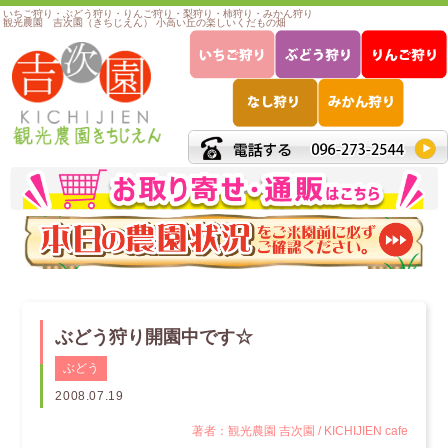
いちご狩り・ぶどう狩り・りんご狩り・梨狩り・柿狩り・みかん狩り
観光農園 吉次園（きちじえん） 小高い丘の楽しいくだもの畑
ぶどう狩り開園中です☆
ぶどう
2008.07.19
著者：観光農園 吉次園 / KICHIJIEN cafe