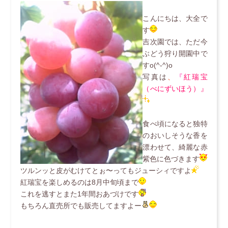
こんにちは、大全で
す
吉次園では、ただ今
ぶどう狩り開園中で
すo(^-^)o
写真は
、
『
紅瑞宝
（べにずいほう）』
食べ頃になると独特
のおいしそうな香を
漂わせて、綺麗な赤
紫色に色づきます
ツルンッと皮がむけてとぉ〜ってもジューシィですよ
紅瑞宝を楽しめるのは8月中旬頃まで
これを逃すとまた1年間おあづけです
もちろん直売所でも販売してますよー