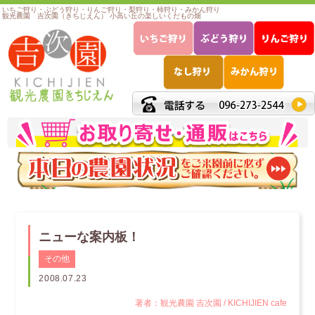
いちご狩り・ぶどう狩り・りんご狩り・梨狩り・柿狩り・みかん狩り
観光農園 吉次園（きちじえん） 小高い丘の楽しいくだもの畑
ニューな案内板！
その他
2008.07.23
著者：観光農園 吉次園 / KICHIJIEN cafe