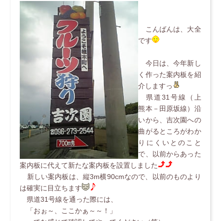
こんばんは、大全
です
今日は、今年新し
く作った案内板を紹
介しますっ
県道31号線（上
熊本－田原坂線）沿
いから、吉次園への
曲がるところがわか
りにくいとのこと
で、以前からあった
案内板に代えて新たな案内板を設置しました
新しい案内板は、縦3m横90cmなので、以前のものより
は確実に目立ちます
県道31号線を通った際には、
「おぉ～、ここかぁ～～！」