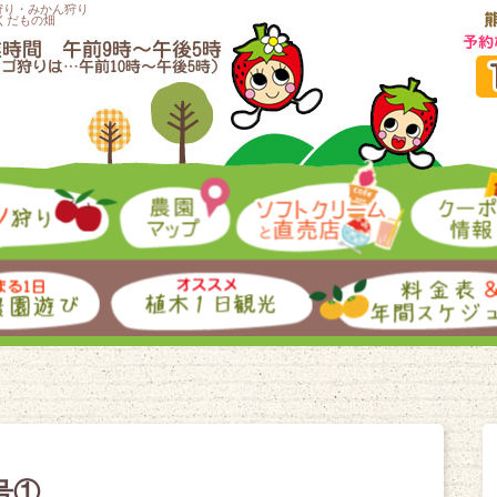
狩り・みかん狩り
くだもの畑
号①