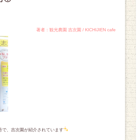
著者：観光農園 吉次園 / KICHIJIEN cafe
月号で、吉次園が紹介されています