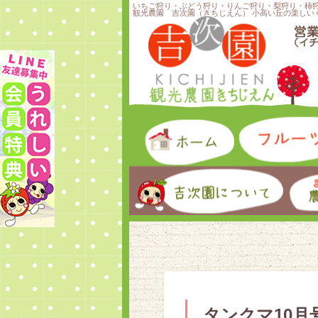
いちご狩り・ぶどう狩り・りんご狩り・梨狩り・柿
観光農園 吉次園（きちじえん） 小高い丘の楽しい
タンクマ10月