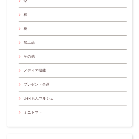
梨
柿
桃
加工品
その他
メディア掲載
プレゼント企画
Uekiもんマルシェ
ミニトマト