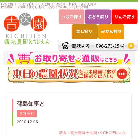
いちご狩り・ぶどう狩り・りんご狩り・梨狩り・柿狩り・みかん狩り
観光農園 吉次園（きちじえん） 小高い丘の楽しいくだもの畑
蒲島知事と
お知らせ
2010.12.06
著者：観光農園 吉次園 / KICHIJIEN cafe