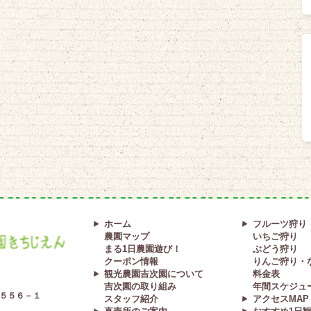
ホーム
フルーツ狩り
農園マップ
いちご狩り
まる1日農園遊び！
ぶどう狩り
クーポン情報
りんご狩り・
観光農園吉次園について
料金表
吉次園の取り組み
年間スケジュ
５５６－１
スタッフ紹介
アクセスMAP