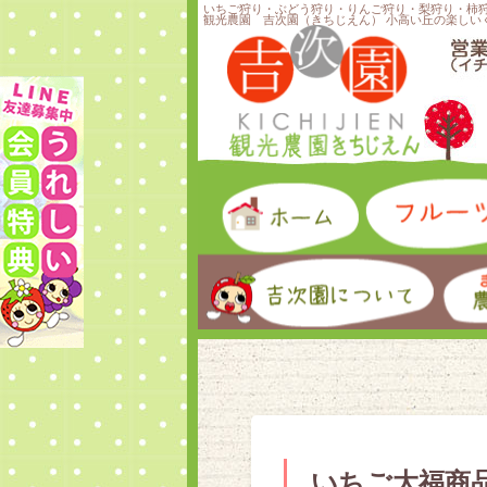
いちご狩り・ぶどう狩り・りんご狩り・梨狩り・柿
観光農園 吉次園（きちじえん） 小高い丘の楽しい
いちご大福商