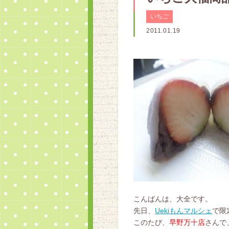
いちご
2011.01.19
こんばんは、大全です。
先日、
Uekiもんマルシェ
で限
このたび、
早野万十店
さんで