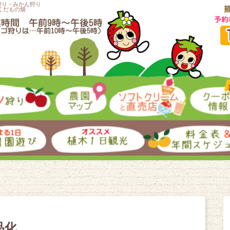
狩り・みかん狩り
くだもの畑
品化