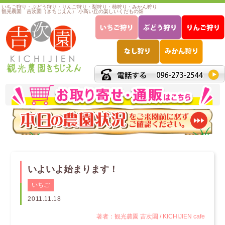
いちご狩り・ぶどう狩り・りんご狩り・梨狩り・柿狩り・みかん狩り
観光農園 吉次園（きちじえん） 小高い丘の楽しいくだもの畑
いよいよ始まります！
いちご
2011.11.18
著者：観光農園 吉次園 / KICHIJIEN cafe