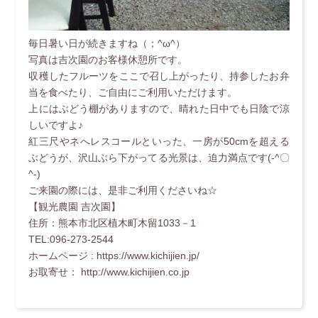
毎日暑い日が続きますね（；^ω^）
写真は吉次園のお客様休憩所です。
収穫したフルーツをここで召し上がったり、持参したお弁
当を食べたり、ご自由にご利用いただけます。
上にはぶどう棚がありますので、晴れた日中でも日陰で涼
しいですよ♪
紅三尺やネへレスコールといった、一房が50cmを超える
ぶどうが、沢山ぶら下がってる光景は、迫力満点です(-^〇
^-)
ご来園の際には、是非ご利用くださいね☆
【観光農園 吉次園】
住所：熊本市北区植木町木留1033－1
TEL:096-273-2544
ホームページ : https://www.kichijien.jp/
お取寄せ： http://www.kichijien.co.jp