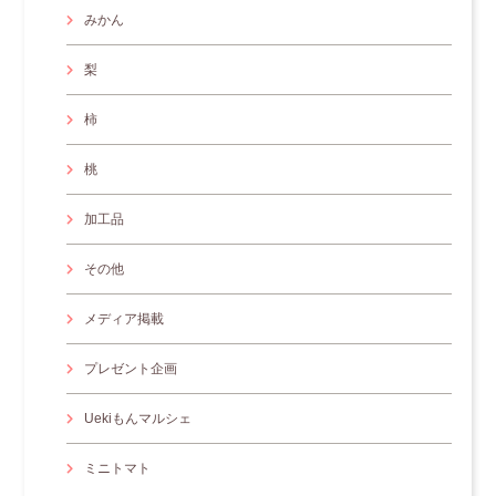
みかん
梨
柿
桃
加工品
その他
メディア掲載
プレゼント企画
Uekiもんマルシェ
ミニトマト