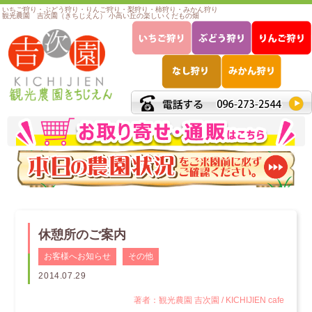
いちご狩り・ぶどう狩り・りんご狩り・梨狩り・柿狩り・みかん狩り
観光農園 吉次園（きちじえん） 小高い丘の楽しいくだもの畑
休憩所のご案内
お客様へお知らせ
その他
2014.07.29
著者：観光農園 吉次園 / KICHIJIEN cafe