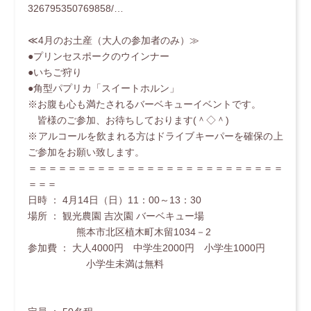
326795350769858/…
≪4月のお土産（大人の参加者のみ）≫
●プリンセスポークのウインナー
●いちご狩り
●角型パプリカ「スイートホルン」
※お腹も心も満たされるバーベキューイベントです。
皆様のご参加、お待ちしております(＾◇＾)
※アルコールを飲まれる方はドライブキーパーを確保の上
ご参加をお願い致します。
＝＝＝＝＝＝＝＝＝＝＝＝＝＝＝＝＝＝＝＝＝＝＝＝＝＝
＝＝＝
日時 ： 4月14日（日）11：00～13：30
場所 ： 観光農園 吉次園 バーベキュー場
熊本市北区植木町木留1034－2
参加費 ： 大人4000円 中学生2000円 小学生1000円
小学生未満は無料