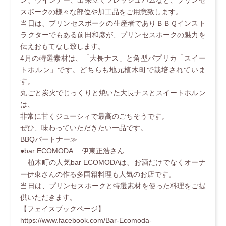
ン、ウインナー、出来立てフレッシュハムなど、プリンセ
スポークの様々な部位や加工品をご用意致します。
当日は、プリンセスポークの生産者でありＢＢＱインスト
ラクターでもある前田和彦が、プリンセスポークの魅力を
伝えおもてなし致します。
4月の特選素材は、「大長ナス」と角型パプリカ「スイー
トホルン」です。どちらも地元植木町で栽培されていま
す。
丸ごと炭火でじっくりと焼いた大長ナスとスイートホルン
は、
非常に甘くジューシィで最高のごちそうです。
ぜひ、味わっていただきたい一品です。
BBQパートナー≫
●bar ECOMODA 伊東正浩さん
植木町の人気bar ECOMODAは、お酒だけでなくオーナ
ー伊東さんの作る多国籍料理も人気のお店です。
当日は、プリンセスポークと特選素材を使った料理をご提
供いただきます。
【フェイスブックページ】
https://www.facebook.com/Bar-Ecomoda-