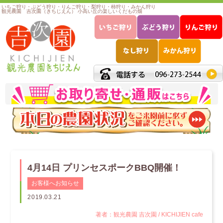
いちご狩り・ぶどう狩り・りんご狩り・梨狩り・柿狩り・みかん狩り
観光農園 吉次園（きちじえん） 小高い丘の楽しいくだもの畑
4月14日 プリンセスポークBBQ開催！
お客様へお知らせ
2019.03.21
著者：観光農園 吉次園 / KICHIJIEN cafe