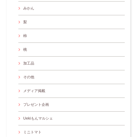
みかん
梨
柿
桃
加工品
その他
メディア掲載
プレゼント企画
Uekiもんマルシェ
ミニトマト