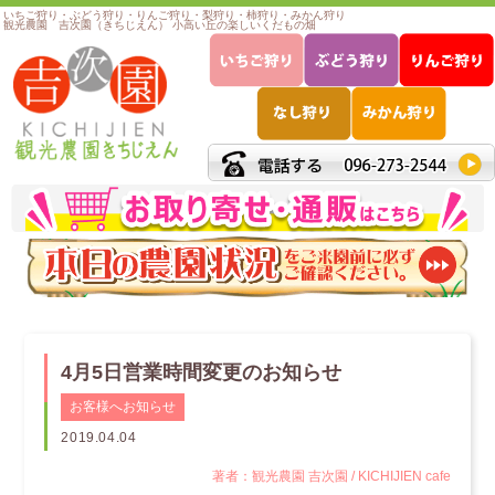
いちご狩り・ぶどう狩り・りんご狩り・梨狩り・柿狩り・みかん狩り
観光農園 吉次園（きちじえん） 小高い丘の楽しいくだもの畑
4月5日営業時間変更のお知らせ
お客様へお知らせ
2019.04.04
著者：観光農園 吉次園 / KICHIJIEN cafe