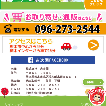
名称
株式会社 吉次園
住所
〒８６１－０１５１
熊本県熊本市北区植木町木留５５６－１
代表者
代表取締役 前田 正明
電話
０９６－２７３－２５４４
ＦＡＸ
０９６－２７６－６７４７
E-mail
info@kichijien.co.jp
サイトマップ
© 2006 吉次園