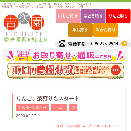
いちご狩り・ぶどう狩り・りんご狩り・梨狩り・柿狩り・みかん狩り
観光農園 吉次園（きちじえん） 小高い丘の楽しいくだもの畑
りんご、梨狩りもスタート
お客様へお知らせ
りんご
梨
2020.08.07
著者：観光農園 吉次園 / KICHIJIEN cafe