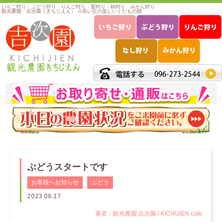
いちご狩り・ぶどう狩り・りんご狩り・梨狩り・柿狩り・みかん狩り
観光農園 吉次園（きちじえん） 小高い丘の楽しいくだもの畑
ぶどうスタートです
お客様へお知らせ
ぶどう
2023.06.17
著者：観光農園 吉次園 / KICHIJIEN cafe