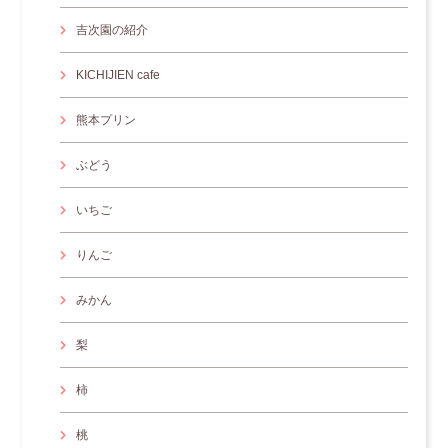
吉次園の紹介
KICHIJIEN cafe
熊本プリン
ぶどう
いちご
りんご
みかん
梨
柿
桃