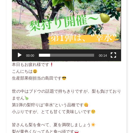
00:00
00:14
本日もお疲れ様です
こんにちは
生産部果樹担当の島田です
世の中はブドウの話題で持ちきりですが、梨も負けており
ません
第1弾の梨狩りは“幸水“という品種です
小ぶりですが、とても甘くて美味しいです
皆さんも梨を食べて、夏を満喫しましょう
梨が黄色くなってると食べ頃です