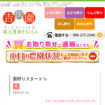
いちご狩り・ぶどう狩り・りんご狩り・梨狩り・柿狩り・みかん狩り
観光農園 吉次園（きちじえん） 小高い丘の楽しいくだもの畑
梨狩りスタート
梨
2024.07.25
著者：観光農園 吉次園 / KICHIJIEN cafe