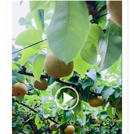
動
画
プ
レ
ー
ヤ
ー