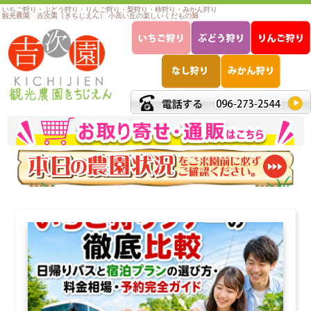
いちご狩り・ぶどう狩り・りんご狩り・梨狩り・柿狩り・みかん狩り
観光農園 吉次園（きちじえん） 小高い丘の楽しいくだもの畑