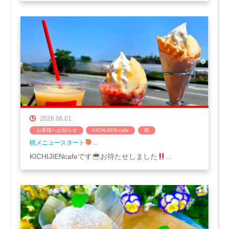
2026.06.01
お客様へお知らせ
KICHIJIEN cafe
桃
桃メニュースタート
…
KICHIJIENcafeです
お待たせしました
…