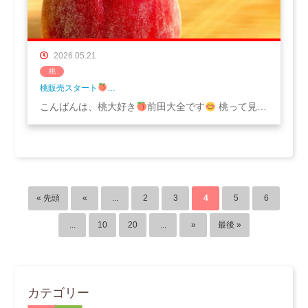
2026.05.21
桃
桃販売スタート
…
こんばんは、桃大好き
前田大全です
桃って見…
« 先頭
«
...
2
3
4
5
6
...
10
20
...
»
最後 »
カテゴリー