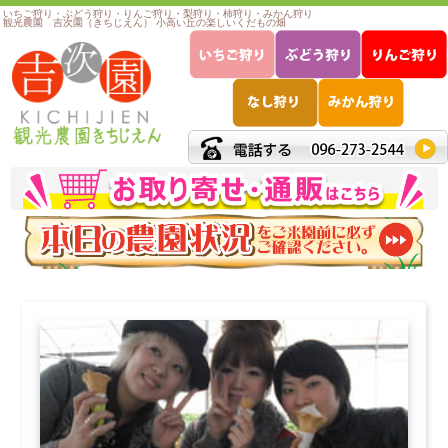
いちご狩り・ぶどう狩り・りんご狩り・梨狩り・柿狩り・みかん狩り
観光農園 吉次園（きちじえん） 小高い丘の楽しいくだもの畑