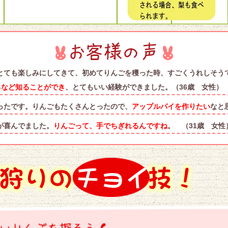
とても楽しみにしてきて、初めてりんごを穫った時、すごくうれしそう
るなど知ることができ
、とてもいい経験ができました。（36歳 女性）
ったです。りんごもたくさんとったので、
アップルパイを作りたい
なと
が喜んでました。
りんごって、手でちぎれるんですね
。 （31歳 女性