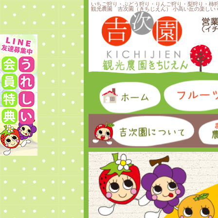
いちご狩り・ぶどう狩り・りんご狩り・梨狩り・柿
観光農園 吉次園（きちじえん） 小高い丘の楽しい