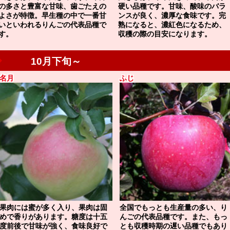
の多さと豊富な甘味、歯ごたえの
硬い品種です。甘味、酸味のバラ
よさが特徴。早生種の中で一番甘
ンスが良く、濃厚な食味です。完
いといわれるりんごの代表品種で
熟になると、濃紅色になるため、
す。
収穫の際の目安になります。
名月
ふじ
果肉には蜜が多く入り、果肉は固
全国でもっとも生産量の多い、り
めで香りがあります。糖度は十五
んごの代表品種です。また、もっ
度前後で甘味が強く、食味良好で
とも収穫時期の遅い品種でもあり