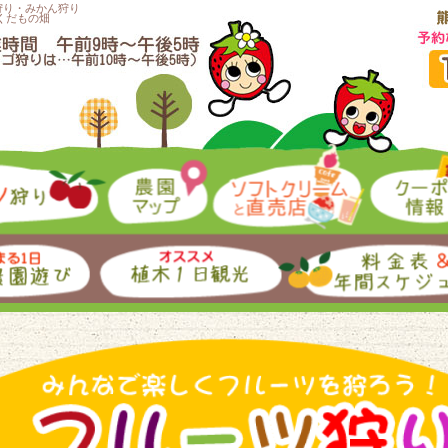
狩り・みかん狩り
くだもの畑