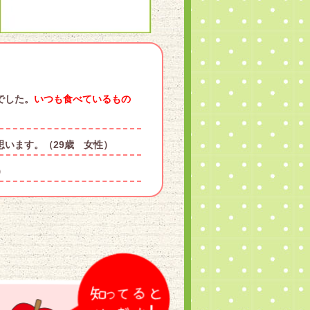
でした。
いつも食べているもの
思います。（29歳 女性）
）