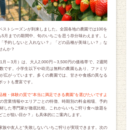
ベストシーズンが到来しました。全国各地の農園では100を
ら5月までの期間中、旬のいちごを思う存分味わえます。し
「予約しないと入れない？」「どの品種が美味しい？」な
せんか？
～3月）は、大人2,000円～3,500円の価格帯で、2週間
数です。小学生以下や幼児は無料の農園もあり、ファミリ
が広がっています。多くの農園では、甘さや食感の異なる
ポットも豊富です。
品種・体験の質で“本当に満足できる農園”を選びたいですよ
の営業情報やエリアごとの特徴、時期別の料金相場、予約
材した専門家が徹底比較。これからいちご狩り食べ放題を
どこが狙い目か？」も具体的にご案内します。
家族や友人と“失敗しない”いちご狩りが実現できます。次の