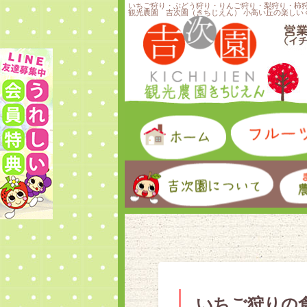
いちご狩り・ぶどう狩り・りんご狩り・梨狩り・柿
観光農園 吉次園（きちじえん） 小高い丘の楽しい
いちご狩りの