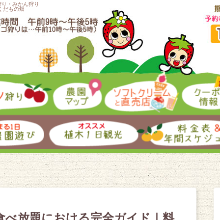
狩り・みかん狩り
くだもの畑
食べ放題における完全ガイド｜料