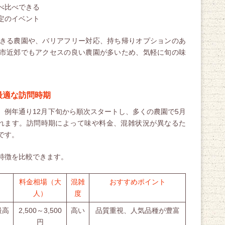
べ比べできる
定のイベント
きる農園や、バリアフリー対応、持ち帰りオプションのあ
市近郊でもアクセスの良い農園が多いため、気軽に旬の味
最適な訪問時期
、例年通り12月下旬から順次スタートし、多くの農園で5月
れます。訪問時期によって味や料金、混雑状況が異なるた
です。
特徴を比較できます。
料金相場（大
混雑
おすすめポイント
人）
度
最高
2,500～3,500
高い
品質重視、人気品種が豊富
円