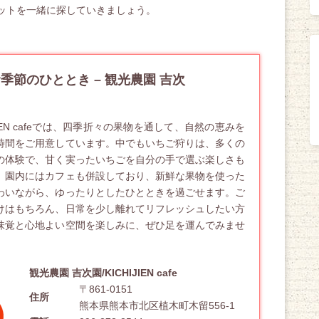
ットを一緒に探していきましょう。
季節のひととき – 観光農園 吉次
JIEN cafeでは、四季折々の果物を通して、自然の恵みを
時間をご用意しています。中でも
いちご狩り
は、多くの
の体験で、甘く実ったいちごを自分の手で選ぶ楽しさも
。園内にはカフェも併設しており、新鮮な果物を使った
わいながら、ゆったりとしたひとときを過ごせます。ご
けはもちろん、日常を少し離れてリフレッシュしたい方
味覚と心地よい空間を楽しみに、ぜひ足を運んでみませ
観光農園 吉次園/KICHIJIEN cafe
〒861-0151
住所
熊本県熊本市北区植木町木留556-1